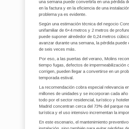
una semana puede convertirla en una pérdida de
en la factura y en la eficiencia de una instala
problema ya es evidente.
Según una estimación técnica del negocio Const
unifamiliar de 6×4 metros y 2 metros de profun
puede suponer alrededor de 0,24 metros cúbicos 
avanzar durante una semana, la pérdida puede
de seis veces más.
Por eso, a las puertas del verano, Molins recom
tiempo fugas, defectos de impermeabilización o
corrigen, pueden llegar a convertirse en un pr
temporada estival.
La recomendación cobra especial relevancia en
millones de unidades y se incorporan cada año
todo por el sector residencial, turístico y hot
Madrid concentran cerca del 73% del parque naci
turística y el uso intensivo incrementan la impo
En este escenario, el mantenimiento preventivo e
instalación, sino también para evitar pérdidas 