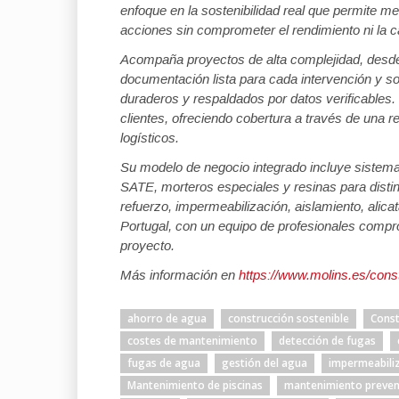
enfoque en la sostenibilidad real que permite m
acciones sin comprometer el rendimiento ni la c
Acompaña proyectos de alta complejidad, desde 
documentación lista para cada intervención y sop
duraderos y respaldados por datos verificables
clientes, ofreciendo cobertura a través de una r
logísticos.
Su modelo de negocio integrado incluye sistem
SATE, morteros especiales y resinas para distin
refuerzo, impermeabilización, aislamiento, alic
Portugal, con un equipo de profesionales compr
proyecto.
Más información en
https://www.molins.es/const
ahorro de agua
construcción sostenible
Const
costes de mantenimiento
detección de fugas
fugas de agua
gestión del agua
impermeabili
Mantenimiento de piscinas
mantenimiento preven