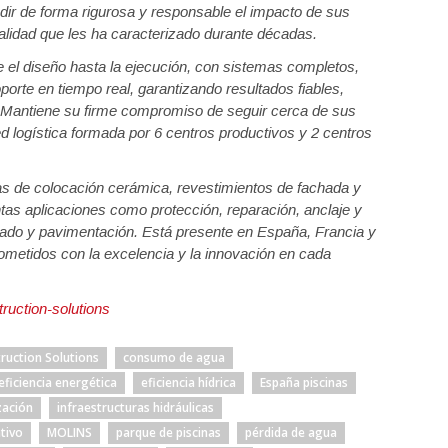
edir de forma rigurosa y responsable el impacto de sus
alidad que les ha caracterizado durante décadas.
el diseño hasta la ejecución, con sistemas completos,
orte en tiempo real, garantizando resultados fiables,
. Mantiene su firme compromiso de seguir cerca de sus
ed logística formada por 6 centros productivos y 2 centros
as de colocación cerámica, revestimientos de fachada y
tas aplicaciones como protección, reparación, anclaje y
atado y pavimentación. Está presente en España, Francia y
ometidos con la excelencia y la innovación en cada
ruction-solutions
ruction Solutions
consumo de agua
eficiencia energética
eficiencia hídrica
España piscinas
zación
infraestructuras hidráulicas
tivo
MOLINS
parque de piscinas
pérdida de agua