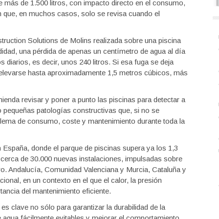
 más de 1.500 litros, con impacto directo en el consumo,
ción que, en muchos casos, solo se revisa cuando el
ruction Solutions de Molins realizada sobre una piscina
didad, una pérdida de apenas un centímetro de agua al día
diarios, es decir, unos 240 litros. Si esa fuga se deja
 elevarse hasta aproximadamente 1,5 metros cúbicos, más
ienda revisar y poner a punto las piscinas para detectar a
 pequeñas patologías constructivas que, si no se
oblema de consumo, coste y mantenimiento durante toda la
 España, donde el parque de piscinas supera ya los 1,3
 cerca de 30.000 nuevas instalaciones, impulsadas sobre
elero. Andalucía, Comunidad Valenciana y Murcia, Cataluña y
onal, en un contexto en el que el calor, la presión
rtancia del mantenimiento eficiente.
s clave no sólo para garantizar la durabilidad de la
de agua fácilmente evitables y mejorar el comportamiento