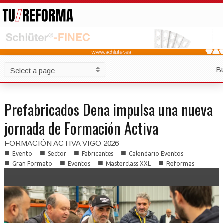
B
Prefabricados Dena impulsa una nueva
jornada de Formación Activa
FORMACIÓN ACTIVA VIGO 2026
■
■
■
■
Evento
Sector
Fabricantes
Calendario Eventos
■
■
■
■
Gran Formato
Eventos
Masterclass XXL
Reformas
■
■
Soluciones Constructivas
Talleres Técnicos