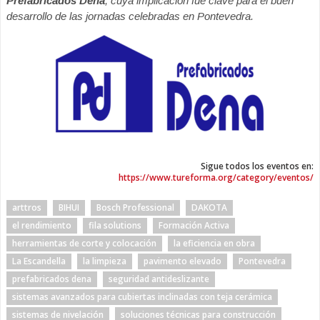
Prefabricados Dena
, cuya implicación fue clave para el buen
desarrollo de las jornadas celebradas en Pontevedra.
Sigue todos los eventos en:
https://www.tureforma.org/category/eventos/
arttros
BIHUI
Bosch Professional
DAKOTA
el rendimiento
fila solutions
Formación Activa
herramientas de corte y colocación
la eficiencia en obra
La Escandella
la limpieza
pavimento elevado
Pontevedra
prefabricados dena
seguridad antideslizante
sistemas avanzados para cubiertas inclinadas con teja cerámica
sistemas de nivelación
soluciones técnicas para construcción