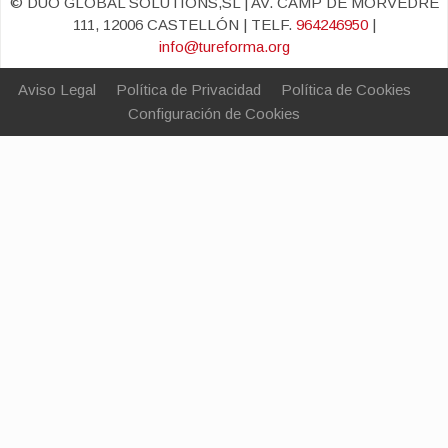
© DUO GLOBAL SOLUTIONS,SL | AV. CAMP DE MORVEDRE
111, 12006 CASTELLÓN | TELF.
964246950
|
info@tureforma.org
Aviso Legal
Política de Privacidad
Política de Cookies
Configuración de Cookies