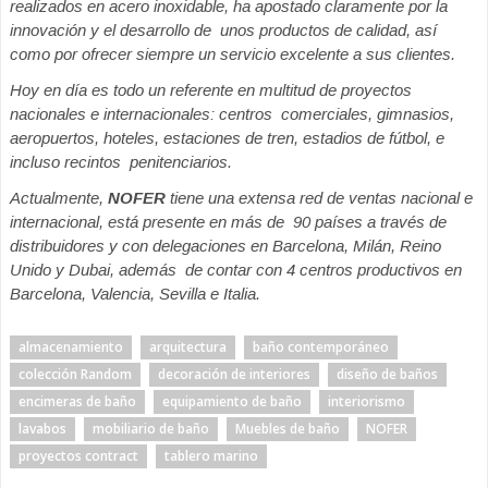
realizados en acero inoxidable, ha apostado claramente por la
innovación y el desarrollo de unos productos de calidad, así
como por ofrecer siempre un servicio excelente a sus clientes.
Hoy en día es todo un referente en multitud de proyectos
nacionales e internacionales: centros comerciales, gimnasios,
aeropuertos, hoteles, estaciones de tren, estadios de fútbol, e
incluso recintos penitenciarios.
Actualmente,
NOFER
tiene una extensa red de ventas nacional e
internacional, está presente en más de 90 países a través de
distribuidores y con delegaciones en Barcelona, Milán, Reino
Unido y Dubai, además de contar con 4 centros productivos en
Barcelona, Valencia, Sevilla e Italia.
almacenamiento
arquitectura
baño contemporáneo
colección Random
decoración de interiores
diseño de baños
encimeras de baño
equipamiento de baño
interiorismo
lavabos
mobiliario de baño
Muebles de baño
NOFER
proyectos contract
tablero marino