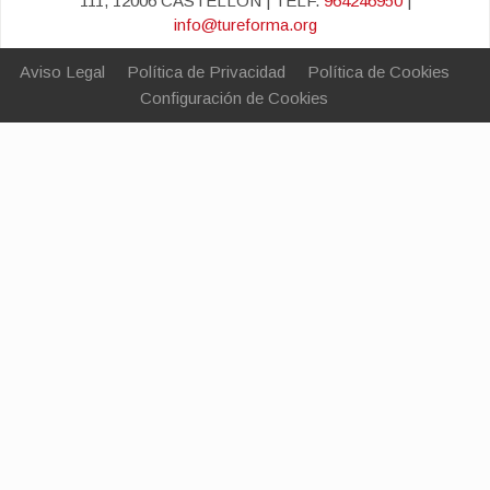
111, 12006 CASTELLÓN | TELF.
964246950
|
info@tureforma.org
Aviso Legal
Política de Privacidad
Política de Cookies
Configuración de Cookies