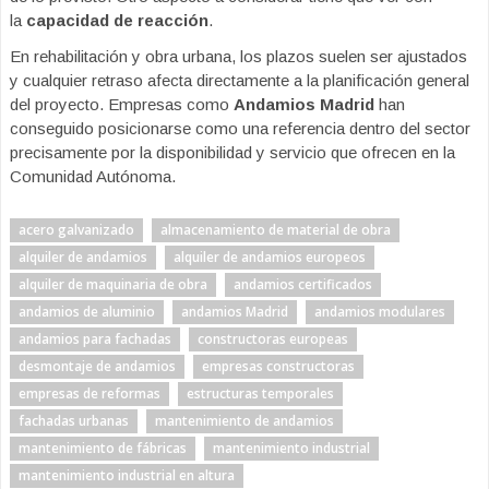
la
capacidad de reacción
.
En rehabilitación y obra urbana, los plazos suelen ser ajustados
y cualquier retraso afecta directamente a la planificación general
del proyecto. Empresas como
Andamios Madrid
han
conseguido posicionarse como una referencia dentro del sector
precisamente por la disponibilidad y servicio que ofrecen en la
Comunidad Autónoma.
acero galvanizado
almacenamiento de material de obra
alquiler de andamios
alquiler de andamios europeos
alquiler de maquinaria de obra
andamios certificados
andamios de aluminio
andamios Madrid
andamios modulares
andamios para fachadas
constructoras europeas
desmontaje de andamios
empresas constructoras
empresas de reformas
estructuras temporales
fachadas urbanas
mantenimiento de andamios
mantenimiento de fábricas
mantenimiento industrial
mantenimiento industrial en altura