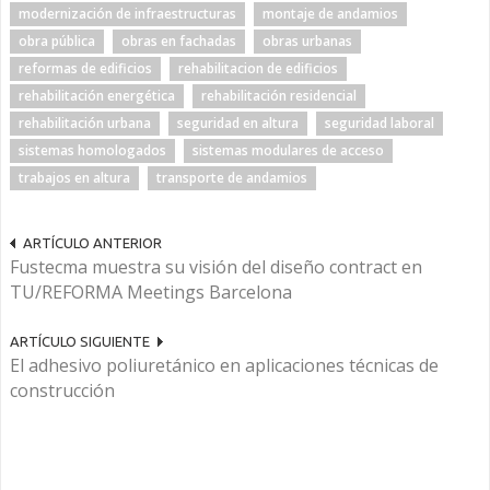
modernización de infraestructuras
montaje de andamios
obra pública
obras en fachadas
obras urbanas
reformas de edificios
rehabilitacion de edificios
rehabilitación energética
rehabilitación residencial
rehabilitación urbana
seguridad en altura
seguridad laboral
sistemas homologados
sistemas modulares de acceso
trabajos en altura
transporte de andamios
ARTÍCULO ANTERIOR
Fustecma muestra su visión del diseño contract en
TU/REFORMA Meetings Barcelona
ARTÍCULO SIGUIENTE
El adhesivo poliuretánico en aplicaciones técnicas de
construcción