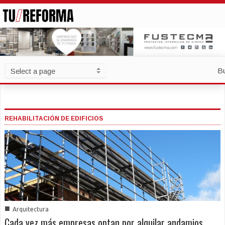
B
REHABILITACIÓN DE EDIFICIOS
■
Arquitectura
Cada vez más empresas optan por alquilar andamios