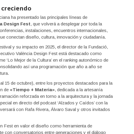
 creciendo
iana ha presentado las principales líneas de
ia Design Fest
, que volverá a desplegar por toda la
nferencias, instalaciones, encuentros internacionales,
 que conectan diseño, cultura, innovación y ciudadanía.
estival y su impacto en 2025, el director de la Fundació,
ecutivo València Design Fest está destacado como
rme ‘Lo Mejor de la Cultura’ en el ranking autonómico de
onsolidando así una programación que año a año se
tura.
 al 15 de octubre), entre los proyectos destacados para la
ón de
«Tiempo + Materia»
, dedicada a la artesanía
mación reforzada en torno a la arquitectura y la jornada
pecial en directo del podcast ‘Alzados y Caídos’ con la
versará con Rafa Rivera, Álvaro Saval y otros invitados
n Fest en valor el diseño como herramienta de
nte con conversatorios entre generaciones y el diálogo