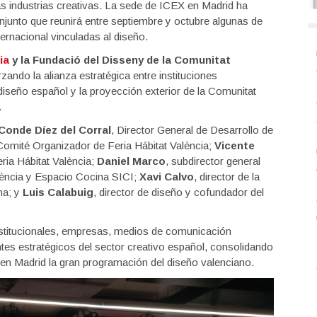
 las industrias creativas. La sede de ICEX en Madrid ha
njunto que reunirá entre septiembre y octubre algunas de
nternacional vinculadas al diseño.
ia
y la Fundació del Disseny de la Comunitat
rzando la alianza estratégica entre instituciones
diseño español y la proyección exterior de la Comunitat
.
Conde Díez del Corral
, Director General de Desarrollo de
omité Organizador de Feria Hábitat València;
Vicente
ria Hábitat València;
Daniel Marco
, subdirector general
alència y Espacio Cocina SICI;
Xavi Calvo
, director de la
na; y
Luis Calabuig
, director de diseño y cofundador del
nstitucionales, empresas, medios de comunicación
tes estratégicos del sector creativo español, consolidando
r en Madrid la gran programación del diseño valenciano.