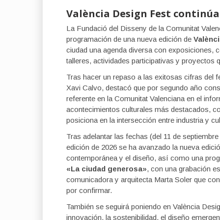
València Design Fest continúa
La Fundació del Disseny de la Comunitat Valenc
programación de una nueva edición de
Valènc
ciudad una agenda diversa con exposiciones, co
talleres, actividades participativas y proyectos
Tras hacer un repaso a las exitosas cifras del f
Xavi Calvo, destacó que por segundo año cons
referente en la Comunitat Valenciana en el info
acontecimientos culturales más destacados, c
posiciona en la intersección entre industria y cul
Tras adelantar las fechas (del 11 de septiembre
edición de 2026 se ha avanzado la nueva edici
contemporánea y el diseño, así como una progra
«La ciudad generosa»
, con una grabación es
comunicadora y arquitecta Marta Soler que con
por confirmar.
También se seguirá poniendo en València Desig
innovación, la sostenibilidad, el diseño emerge