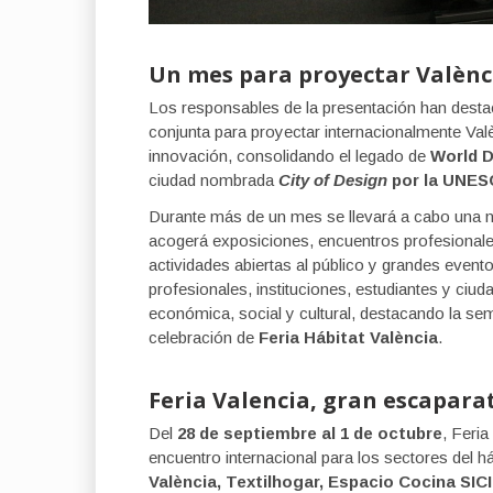
Un mes para proyectar Valènc
Los responsables de la presentación han destac
conjunta para proyectar internacionalmente Valènc
innovación, consolidando el legado de
World D
ciudad nombrada
City of Design
por la UNES
Durante más de un mes se llevará a cabo una 
acogerá exposiciones, encuentros profesionales,
actividades abiertas al público y grandes event
profesionales, instituciones, estudiantes y ci
económica, social y cultural, destacando la sem
celebración de
Feria Hábitat València
.
Feria Valencia, gran escapara
Del
28 de septiembre al 1 de octubre
, Feria
encuentro internacional para los sectores del h
València, Textilhogar, Espacio Cocina SICI