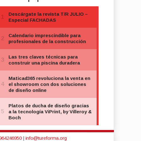
964246950
|
info@tureforma.org