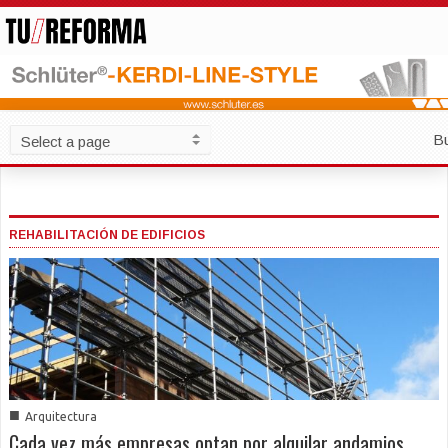
B
REHABILITACIÓN DE EDIFICIOS
■
Arquitectura
Cada vez más empresas optan por alquilar andamios