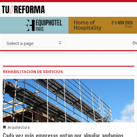
B
REHABILITACIÓN DE EDIFICIOS
■
Arquitectura
Cada vez más empresas optan por alquilar andamios