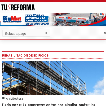
B
REHABILITACIÓN DE EDIFICIOS
■
Arquitectura
Cada vez más empresas optan por alquilar andamios