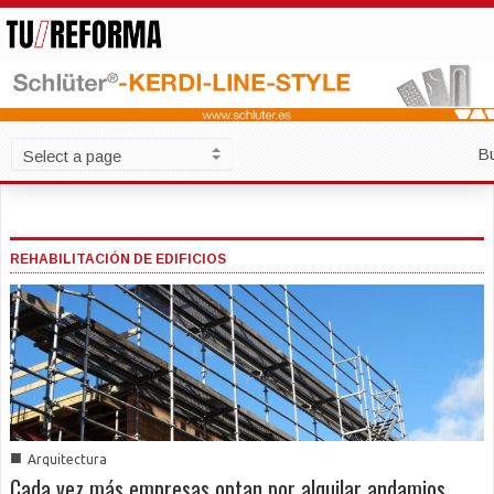
B
REHABILITACIÓN DE EDIFICIOS
■
Arquitectura
Cada vez más empresas optan por alquilar andamios