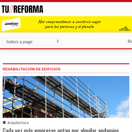
B
REHABILITACIÓN DE EDIFICIOS
■
Arquitectura
Cada vez más empresas optan por alquilar andamios