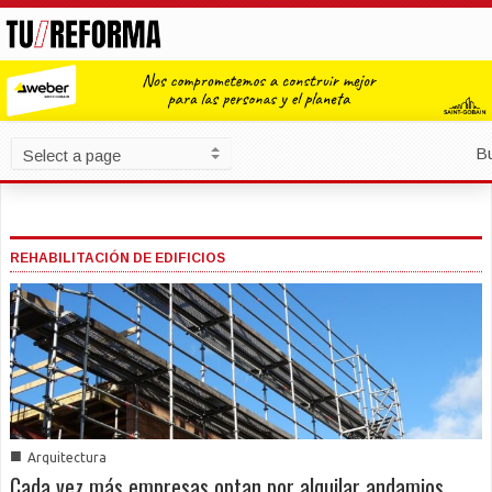
B
REHABILITACIÓN DE EDIFICIOS
■
Arquitectura
Cada vez más empresas optan por alquilar andamios