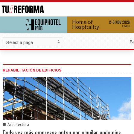
B
REHABILITACIÓN DE EDIFICIOS
■
Arquitectura
Cada vez más empresas optan por alquilar andamios