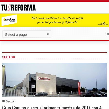
B
SECTOR
■
Sector
Grup Gamma cierra el primer trimestre de 2017 con 4