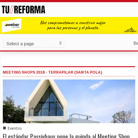
B
MEETING SHOPS 2018 - TERRAPILAR (SANTA POLA)
■
Eventos
El estándar Passivhaus pone la guinda al Meeting Shop