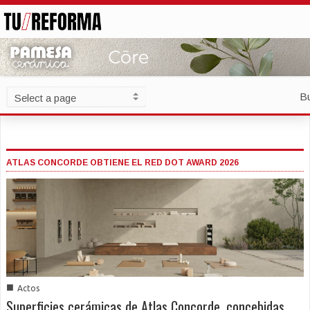
B
ATLAS CONCORDE OBTIENE EL RED DOT AWARD 2026
■
Actos
Superficies cerámicas de Atlas Concorde, concebidas