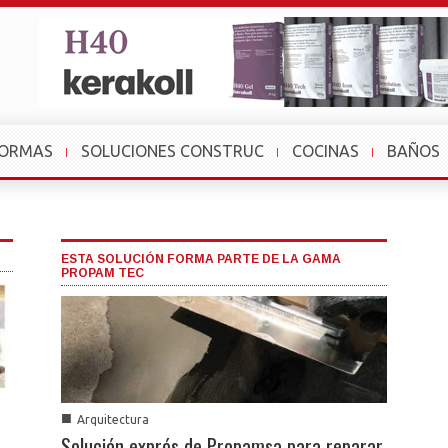
FORMAS
SOLUCIONES CONSTRUC
COCINAS
BAÑOS
ESTA SOLUCIÓN FORMA PARTE DE LA GAMA
PROPAM TEC
■
Arquitectura
Solución exprés de Propamsa para reparar