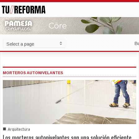
B
MORTEROS AUTONIVELANTES
■
Arquitectura
Los morteros autonivelantes son una solución eficiente