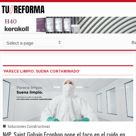
B
‘PARECE LIMPIO. SUENA CONTAMINADO’
■
Soluciones Constructivas
NdP_Saint Gobain Ecophon pone el foco en el ruido en