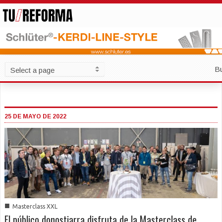
B
25 DE MAYO DE 2022
■
Masterclass XXL
El público donostiarra disfruta de la Masterclass de