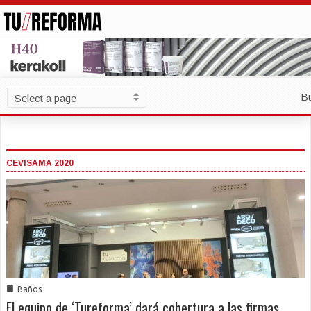
B
CEVISAMA 2020
■
Baños
El equipo de ‘Tureforma’ dará cobertura a las firmas