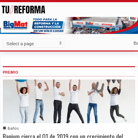
B
PREMIO
■
Baños
Banium cierra el Q1 de 2019 con un crecimiento del