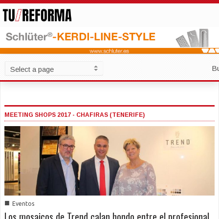
B
MEETING SHOPS 2017 - CHAFIRAS (TENERIFE)
■
Eventos
Los mosaicos de Trend calan hondo entre el profesional