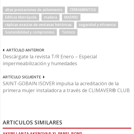
altas prestaciones de aislamiento
CERRAMIENTOS
Edificio Metrópolis
madera
MADRID
réplicas exactas de ventanas históricas
seguridad y eficiencia
Sostenibilidad y compromiso
Torinco
ARTÍCULO ANTERIOR
Descárgate la revista T/R Enero – Especial
impermeabilización y humedades
ARTÍCULO SIGUIENTE
SAINT‑GOBAIN ISOVER impulsa la acreditación de la
primera mujer instaladora a través de CLIMAVER® CLUB
ARTICULOS SIMILARES
AKEMI LANZA AKENOVA® XL PANEL BOND