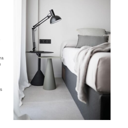
n
ra
e
as