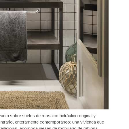
vanta sobre suelos de mosaico hidráulico original y
contrario, enteramente contemporáneo; una vivienda que
radicional, acomoda piezas de mobiliario de rabiosa