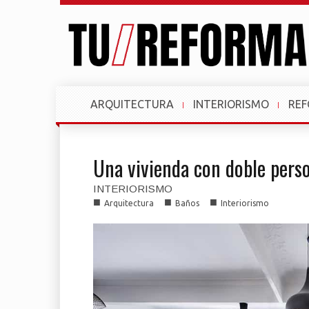
ARQUITECTURA
INTERIORISMO
RE
Una vivienda con doble pers
INTERIORISMO
■
■
■
Arquitectura
Baños
Interiorismo