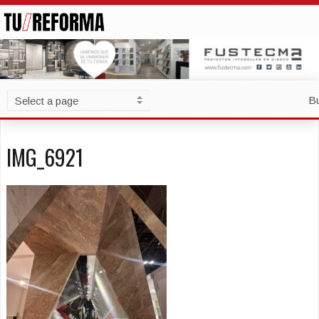
B
IMG_6921