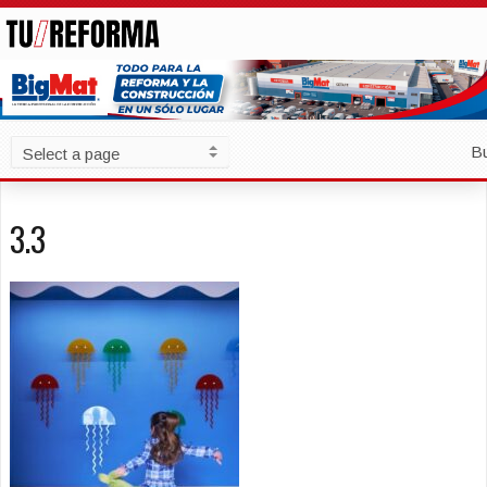
B
3.3