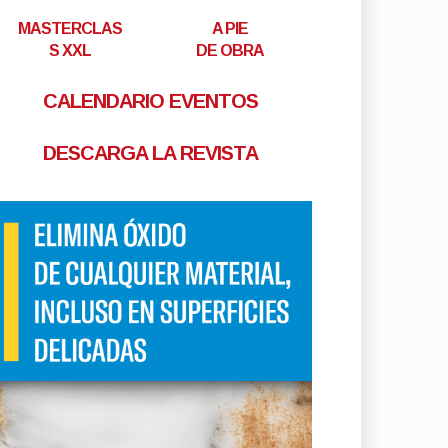
MASTERCLAS
A PIE
S XXL
DE OBRA
CALENDARIO EVENTOS
DESCARGA LA REVISTA
osistema estructurado
el Smart Living, la
ación en la construcción y
egocios globales
acado_categoría
por
Tu Reforma
-
Jun 4, 2026