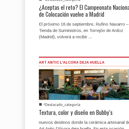
¿Aceptas el reto? El Campeonato Naciona
de Colocación vuelve a Madrid
El próximo 18 de septiembre, Rufino Navarro –
Tienda de Suministros, en Torrejón de Ardoz
(Madrid), volverá a recibir ...
ART ANTIC L'ALCORA DEJA HUELLA
■
*Destacado_categoría
Textura, color y diseño en Bubby’s
nuevos destinos donde la cerámica artesanal d
Art Antic l'Alcora deja huella. En esta ocasión,