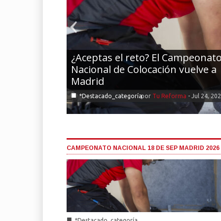
¿Aceptas el reto? El Campeonat
Nacional de Colocación vuelve a
Madrid
■
*Destacado_categoría
por
Tu Reforma
-
Jul 24, 20
CAMPEONATO NACIONAL 18 DE SEP MADRID 2026
■
*Destacado_categoría