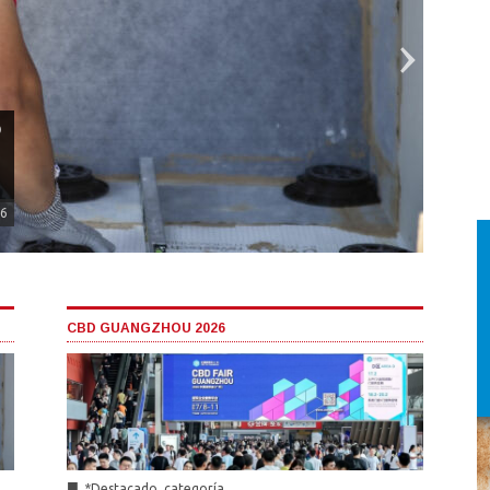
o
26
Un ec
para 
innov
los n
CBD GUANGZHOU 2026
■
*Dest
■
*Destacado_categoría