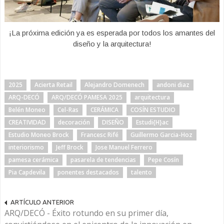
¡La próxima edición ya es esperada por todos los amantes del
diseño y la arquitectura!
2025
Acierta Retail
Alejandro Domenech
andoni diaz
ARQ-DECÓ
ARQ/DECÓ PAMESA 2025
arquitectura
Belén Moneo
Cel-Ras
CERÁMICA
COSÍN ESTUDIO
CREATIVIDAD
decoración
DISEÑO
Estudi{H}ac
Estudio Moneo Brock
Francesc Rifé
Guillermo Garcia-Hoz
interiorismo
Jeff Brock
Jose Manuel Ferrero
pamesa cerámica
pasarela de tendencias
Pepe Cosín
Pia Capdevila
ponentes destacados
talento
ARTÍCULO ANTERIOR
ARQ/DECÓ - Éxito rotundo en su primer día,