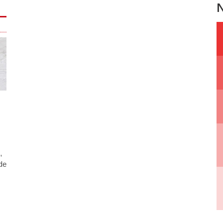
N
,
de