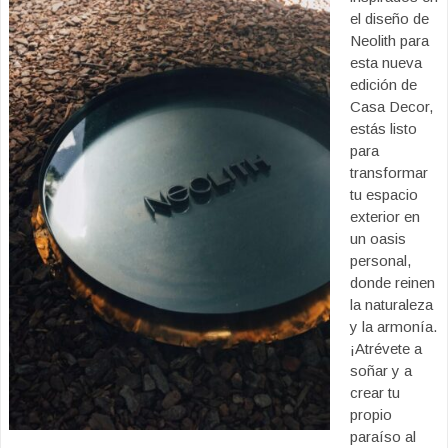
el diseño de
Neolith para
esta nueva
edición de
Casa Decor,
estás listo
para
transformar
tu espacio
exterior en
un oasis
personal,
donde reinen
la naturaleza
y la armonía.
¡Atrévete a
soñar y a
crear tu
propio
paraíso al