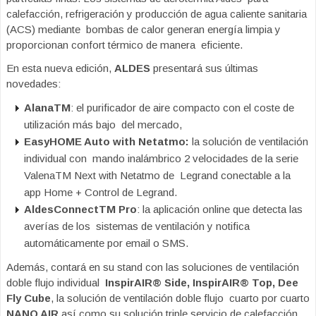
calefacción, refrigeración y producción de agua caliente sanitaria
(ACS) mediante
bombas de calor generan energía limpia y
proporcionan confort térmico de manera
eficiente.
En esta nueva edición,
ALDES
presentará sus últimas
novedades:
Alana
TM
: el purificador de aire compacto con el coste de
utilización más bajo del mercado,
EasyHOME Auto with Netatmo:
la solución de ventilación
individual con mando inalámbrico 2 velocidades de la serie
Valena
TM
Next with Netatmo de Legrand conectable a la
app Home + Control de Legrand.
AldesConnect
TM
Pro
: la aplicación online que detecta las
averías de los sistemas de ventilación y notifica
automáticamente por email o SMS.
Además, contará en su stand con las soluciones de ventilación
doble flujo individual
InspirAIR
®
Side, InspirAIR
®
Top, Dee
Fly Cube
, la solución de ventilación doble flujo cuarto por cuarto
NANO AIR
así como su solución triple servicio de calefacción,