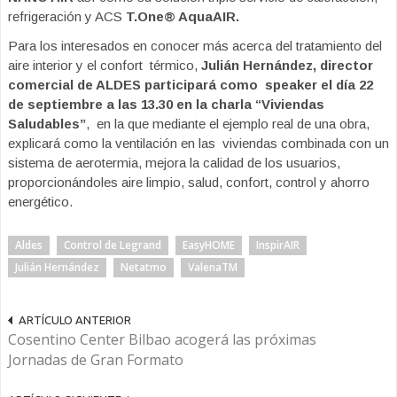
refrigeración y ACS
T.One
®
AquaAIR.
Para los interesados en conocer más acerca del tratamiento del
aire interior y el confort térmico,
Julián Hernández, director
comercial de
ALDES
participará como
speaker el día 22
de septiembre a las 13.30 en la charla “Viviendas
Saludables”
, en la que mediante el ejemplo real de una obra,
explicará como la ventilación en las viviendas combinada con un
sistema de aerotermia, mejora la calidad de los usuarios,
proporcionándoles aire limpio, salud, confort, control y ahorro
energético.
Aldes
Control de Legrand
EasyHOME
InspirAIR
Julián Hernández
Netatmo
ValenaTM
ARTÍCULO ANTERIOR
Cosentino Center Bilbao acogerá las próximas
Jornadas de Gran Formato