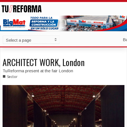
B
ARCHITECT WORK, London
TuReforma present at the fair London
■
Sector