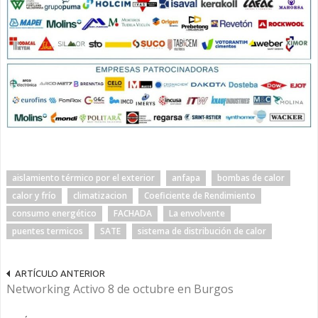
aislamiento térmico por el exterior
anfapa
bombas de calor
calor y frío
climatizacion
Coeficiente de Rendimiento
consumo energético
FACHADA
La envolvente
puentes termicos
SATE
sistema de distribución de calor
ARTÍCULO ANTERIOR
Networking Activo 8 de octubre en Burgos