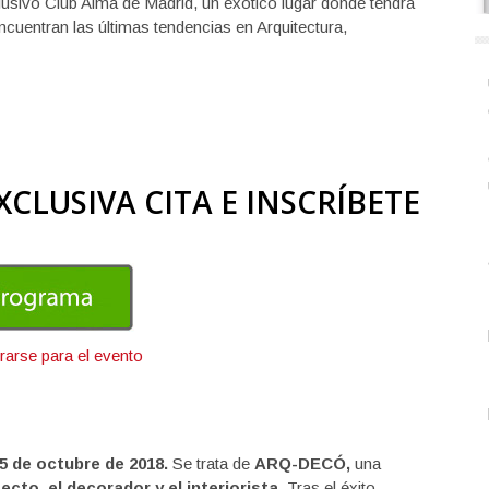
clusivo Club Alma de Madrid, un exótico lugar donde tendrá
cuentran las últimas tendencias en Arquitectura,
XCLUSIVA CITA E INSCRÍBETE
25 de octubre de 2018.
Se trata de
ARQ-DECÓ,
una
tecto, el decorador y el interiorista.
Tras el éxito