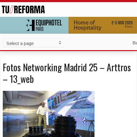
B
Fotos Networking Madrid 25 – Arttros
– 13_web