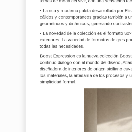
temas de moda del vivir, con una sensación táct
• La rica y moderna paleta desarrollada por El
cálidos y contemporáneos gracias también a un
geométricos y dinámicos, generando contrastes
• La novedad de la colección es el formato 80×
exteriores. La variedad de formatos de gres por
todas las necesidades.
Boost Expression es la nueva colección Boos
continuo diálogo con el mundo del diseño, Atla
diseñadora de interiores de origen siciliano cuy
los materiales, la artesanía de los procesos y u
simplicidad formal.