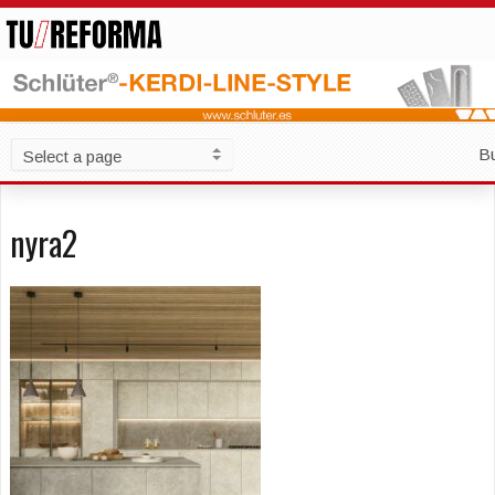
B
nyra2