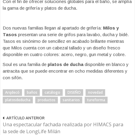
Con el fin de ofrecer soluciones globales para el baño, se amplía
la gama de grifería y platos de ducha.
Dos nuevas familias llegan al apartado de grifería:
Milos y
Tasos
presentan una serie de grifos para lavabo, ducha y bidé.
Tasos es sinónimo de sencillez en acabado brillante mientras
que Milos cuenta con un cabezal tallado y un diseño fresco
disponible en cuatro colores: acero, negro, gun metal y cobre.
Soul es una familia de
platos de ducha
disponible en blanco y
antracita que se puede encontrar en ocho medidas diferentes y
con sifón.
Arqdecó
baños
catálogo
DISEÑO
novedad
platosdeducha
productos
sanitarios
tureforma
ARTÍCULO ANTERIOR
Una espectacular fachada realizada por HIMACS para
la sede de LongLife Milán