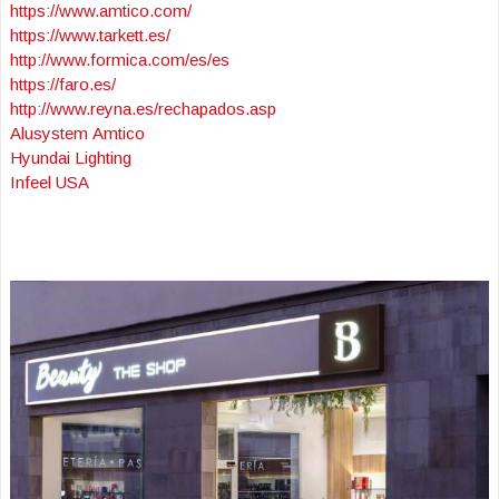
https://www.amtico.com/
https://www.tarkett.es/
http://www.formica.com/es/es
https://faro.es/
http://www.reyna.es/rechapados.asp
Alusystem
Amtico
Hyundai Lighting
Infeel USA