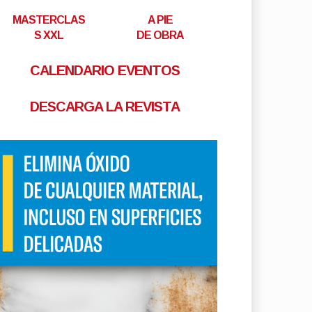
MASTERCLAS
A PIE
S XXL
DE OBRA
CALENDARIO EVENTOS
DESCARGA LA REVISTA
rgate la revista T/R JUNIO
ecial COCINAS
RGA LA REVISTA
por
Tu Reforma
-
Jun 25, 2026