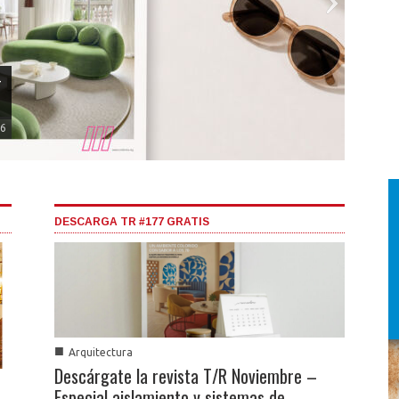
–
26
Descá
– Esp
DESCARGA TR #177 GRATIS
■
DESCA
■
Arquitectura
Descárgate la revista T/R Noviembre –
Especial aislamiento y sistemas de