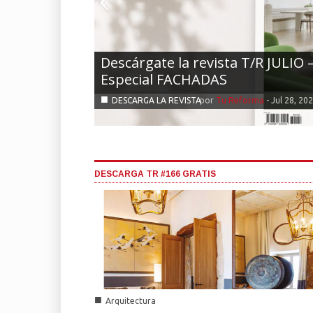
Descárgate la revista T/R JULIO 
Especial FACHADAS
■
DESCARGA LA REVISTA
por
Tu Reforma
-
Jul 28, 20
DESCARGA TR #166 GRATIS
■
Arquitectura