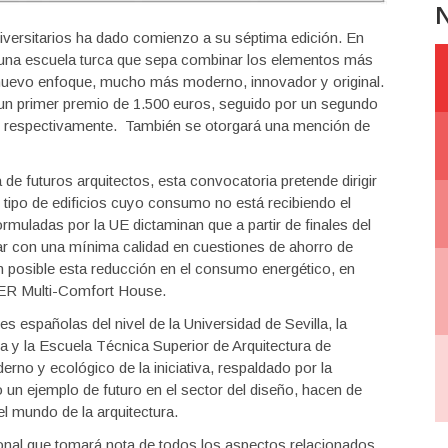
N
niversitarios ha dado comienzo a su séptima edición. En
r una escuela turca que sepa combinar los elementos más
n nuevo enfoque, mucho más moderno, innovador y original.
 un primer premio de 1.500 euros, seguido por un segundo
os respectivamente. También se otorgará una mención de
de futuros arquitectos, esta convocatoria pretende dirigir
n tipo de edificios cuyo consumo no está recibiendo el
muladas por la UE dictaminan que a partir de finales del
ar con una mínima calidad en cuestiones de ahorro de
 posible esta reducción en el consumo energético, en
SOVER Multi-Comfort House.
 españolas del nivel de la Universidad de Sevilla, la
ia y la Escuela Técnica Superior de Arquitectura de
rno y ecológico de la iniciativa, respaldado por la
 un ejemplo de futuro en el sector del diseño, hacen de
l mundo de la arquitectura.
onal que tomará nota de todos los aspectos relacionados