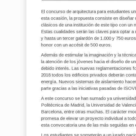
El concurso de arquitectura para estudiantes u
esta ocasión, la propuesta consiste en diseña
clásicos de una institución de este tipo con u
Estas cualidades serán las claves para optar a
y hasta un tercer galardón de 1.000 y 750 eur
honor con un accésit de 500 euros.
Además de estimular la imaginación y la técnica 
la atención de los jóvenes hacia el diseño de u
debido interés. Las nuevas reglamentaciones for
2018 todos los edificios privados deberán cont
energía. Nuevos sistemas de aislamiento hacen
parte gracias a las iniciativas pasadas de I
A este concurso se han sumado ya universidades
Politécnica de Madrid, la Universidad de Valenc
Barcelona, entre otras muchas. El carácter mode
promesa de elevar un proyecto individual a todo
esta convocatoria una de las más seguidas en e
Los estudiantes se someterán a un jurado naci