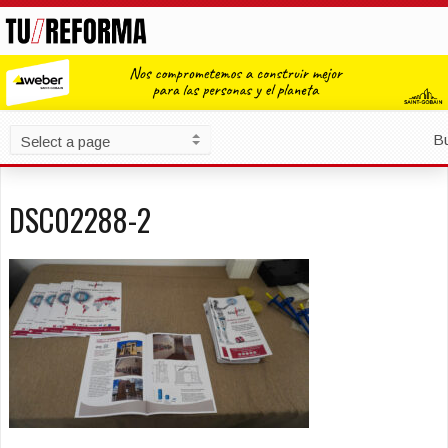
B
DSC02288-2