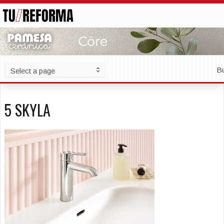
B
5 SKYLA