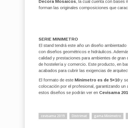
Decora Mosaicos
, la cual cuenta con bases 
forman las originales composiciones que caract
SERIE MINIMETRO
El stand tendrá este año un diseño ambientado
con diseños geométricos e hidráulicos. Además
calidad y prestaciones para ambientes de gran 
de hostelería y comercio. Este producto, en bas
acabados para cubrir las exigencias de arquite
El formato de este
Minimetro es de 5×10
y se
colocación por el profesional, garantizando un
estos diseños se podrán ver en
Cevisama 2019,
cevisama 2019
Distrimat
gama Minimetro