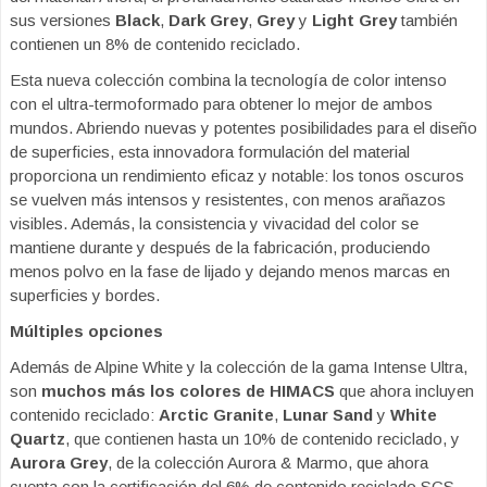
sus versiones
Black
,
Dark Grey
,
Grey
y
Light Grey
también
contienen un 8% de contenido reciclado.
Esta nueva colección combina la tecnología de color intenso
con el ultra-termoformado para obtener lo mejor de ambos
mundos. Abriendo nuevas y potentes posibilidades para el diseño
de superficies, esta innovadora formulación del material
proporciona un rendimiento eficaz y notable: los tonos oscuros
se vuelven más intensos y resistentes, con menos arañazos
visibles. Además, la consistencia y vivacidad del color se
mantiene durante y después de la fabricación, produciendo
menos polvo en la fase de lijado y dejando menos marcas en
superficies y bordes.
Múltiples opciones
Además de Alpine White y la colección de la gama Intense Ultra,
son
muchos más los colores de HIMACS
que ahora incluyen
contenido reciclado:
Arctic Granite
,
Lunar Sand
y
White
Quartz
, que contienen hasta un 10% de contenido reciclado, y
Aurora Grey
, de la colección Aurora & Marmo, que ahora
cuenta con la certificación del 6% de contenido reciclado SCS.