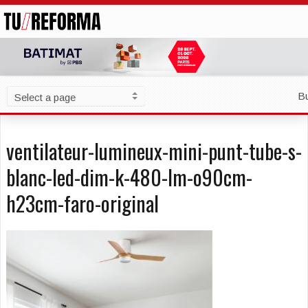
B
ventilateur-lumineux-mini-punt-tube-s-
blanc-led-dim-k-480-lm-o90cm-
h23cm-faro-original