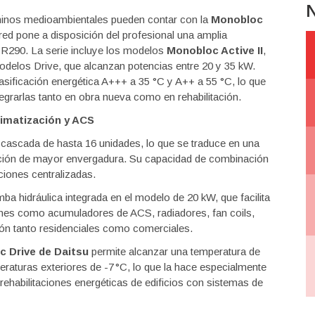
N
érminos medioambientales pueden contar con la
Monobloc
red pone a disposición del profesional una amplia
 R290. La serie incluye los modelos
Monobloc Active II
,
odelos Drive, que alcanzan potencias entre 20 y 35 kW.
asificación energética A+++ a 35 °C y A++ a 55 °C, lo que
tegrarlas tanto en obra nueva como en rehabilitación.
limatización y ACS
cascada de hasta 16 unidades, lo que se traduce en una
ación de mayor envergadura. Su capacidad de combinación
aciones centralizadas.
ba hidráulica integrada en el modelo de 20 kW, que facilita
ones como acumuladores de ACS, radiadores, fan coils,
ción tanto residenciales como comerciales.
 Drive de Daitsu
permite alcanzar una temperatura de
eraturas exteriores de -7 °C, lo que la hace especialmente
 rehabilitaciones energéticas de edificios con sistemas de