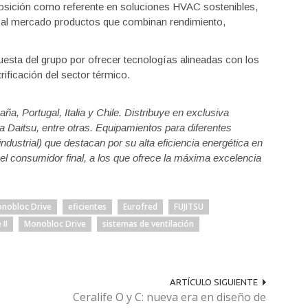
osición como referente en soluciones HVAC sostenibles,
do al mercado productos que combinan rendimiento,
esta del grupo por ofrecer tecnologías alineadas con los
ificación del sector térmico.
a, Portugal, Italia y Chile. Distribuye en exclusiva
a Daitsu, entre otras. Equipamientos para diferentes
ndustrial) que destacan por su alta eficiencia energética en
 el consumidor final, a los que ofrece la máxima excelencia
onobloc Drive
eficientes
Eurofred
FUJITSU
II
Monobloc Drive
sistemas de ventilación
ARTÍCULO SIGUIENTE
Ceralife O y C: nueva era en diseño de