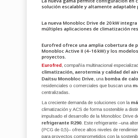
La nueva gama permite configuración en c
solución escalable y altamente adaptable 
La nueva Monobloc Drive de 20 kW integra l
múltiples aplicaciones de climatización re
Eurofred ofrece una amplia cobertura de p
Monobloc Active II (4–16 kW) y los modelo
proyectos.
Eurofred
, compañía multinacional especializa
climatización, aerotermia y calidad del aire
Daitsu Monobloc Drive
, una
bomba de calo
residenciales o comerciales que buscan una
ma
centralizadas.
La creciente demanda de soluciones con la
má
climatización y ACS de forma sostenible a disti
impulsado el desarrollo de la Monobloc Drive de
refrigerante R290
. Este refrigerante –una alt
(PCG de 0,5)– ofrece altos niveles de rendimie
para proyectos comprometidos con la sostenibi