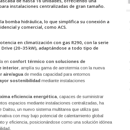
ascada de hasta 16 unidades, ofreciendo una
para instalaciones centralizadas de gran tamaño.
a bomba hidráulica, lo que simplifica su conexión a
sidencial y comercial, como ACS.
otencia en climatización con gas R290, con la serie
s Drive (20–35 kW), adaptándose a todo tipo de
da en
confort térmico con soluciones de
 interior
, amplía su gama de aerotermia con la nueva
r aire/agua
de media capacidad para entornos
yor sostenibilidad
mediante instalaciones
xima eficiencia energética
, capaces de suministrar
ntos espacios mediante instalaciones centralizadas, ha
 Daitsu, un nuevo sistema multitarea que utiliza gas
ernativa con muy bajo potencial de calentamiento global
nto y eficiencia, posicionándose como una solución idónea
lidad.