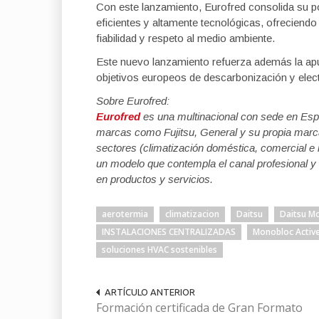
Con este lanzamiento, Eurofred consolida su p
eficientes y altamente tecnológicas, ofrecien
fiabilidad y respeto al medio ambiente.
Este nuevo lanzamiento refuerza además la apu
objetivos europeos de descarbonización y electr
Sobre Eurofred:
Eurofred
es una multinacional con sede en Españ
marcas como
Fujitsu, General y su propia marc
sectores (climatización
doméstica, comercial e i
un modelo que contempla el canal
profesional y
en productos y servicios.
aerotermia
climatizacion
Daitsu
Daitsu M
INSTALACIONES CENTRALIZADAS
Monobloc Active 
soluciones HVAC sostenibles
ARTÍCULO ANTERIOR
Formación certificada de Gran Formato